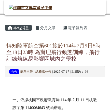
桃園市立興南國民中學
導覽列
跳至主內容區
頁尾區域
主內容區域
⏸
本站消息
分月文章
電子報列表
轉知陸軍航空第601旅於114年7月9日5時
至18日23時 為辦理飛行動態訓練，飛行
訓練航線易影響區域內之學校
公告
總務主任
-
總務處公告
| 2025-07-17 | 點閱數： 98
一、依據桃園市政府教育局 114 年 7 月 11 日桃教
設字第 1140064643 號函辦理。