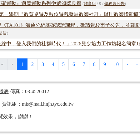
愛／礙運動』適應運動系列徵選頒獎典禮
(
體育組
/ 9 /
學務處公告
)
度第一學期『教育桌遊及數位遊戲發展教師社群』辦理教師增能研
《TA101》溝通分析基礎認證課程，敬請貴校惠予公告，並鼓
公告
)
線中，登入我們的社群時代！」2026兒少培力工作坊報名簡章
(目前頁次)
下一
«
‹
1
2
3
4
5
6
7
8
9
10
›
»
機表
傳真：03-4526012
s@mail.hnjh.tyc.edu.tw
覽效果，謝謝！