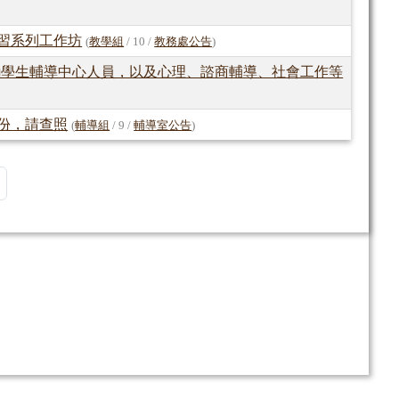
習系列工作坊
(
教學組
/ 10 /
教務處公告
)
勵學生輔導中心人員，以及心理、諮商輔導、社會工作等
1份，請查照
(
輔導組
/ 9 /
輔導室公告
)
頁
最後頁