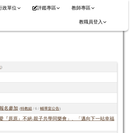
行政單位
評鑑專區
教師專區
教職員登入
⏸
告
)
報名參加
(
特教組
/ 6 /
輔導室公告
)
愛『原原』不絕-親子共學同樂會」、「邁向下一站幸福