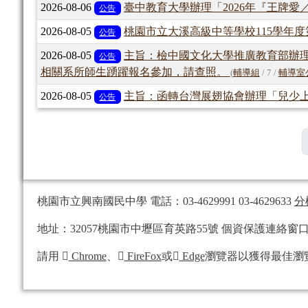
2026-08-06
臺中教育大學辦理「2026年『王牌
公告
2026-08-05
桃園市立大溪高級中等學校115學年
公告
2026-08-05
主旨：檢中國文化大學推廣教育部辦理
公告
相關系所師生踴躍報名參加，請查照。
(
輔導組
/ 7 /
輔導室
2026-08-05
主旨：函轉台灣展翅協會辦理「兒少上
公告
桃園市立興南國民中學 電話：03-4629991 03-4629633
分
地址：32057桃園市中壢區育英路55號 個資保護連絡窗口 資訊組：mi
請用
Chrome
、
FireFox
或
Edge
瀏覽器以獲得最佳瀏