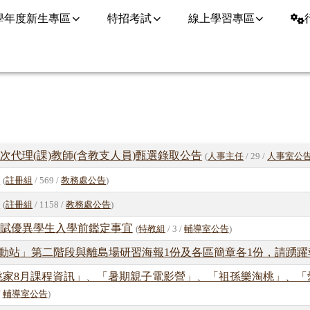
5學年度新生專區
特招考試
線上學習專區
1次代理(課)教師(含教支人員)甄選錄取公告
(
人事主任
/ 29 /
人事室公
業
(
註冊組
/ 569 /
教務處公告
)
單
(
註冊組
/ 1158 /
教務處公告
)
資賦優異學生入學前鑑定事宜
(
特教組
/ 3 /
輔導室公告
)
動站」第二階段與離島場研習海報1份及各區簡章各1份，請踴躍
家8月課程資訊」、「暑期親子電影營」、「祖孫樂淘桃」、「
/
輔導室公告
)