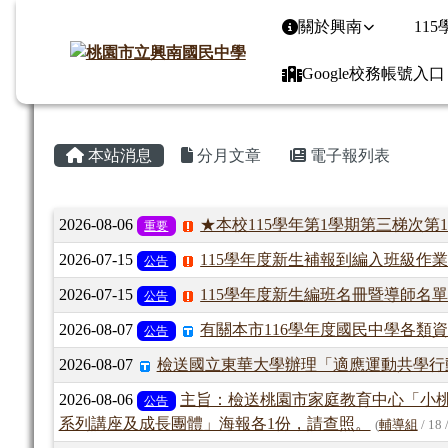
桃園市立興南國民中學
導覽列
跳至主內容區
關於興南
11
Google校務帳號入口
頁尾區域
主內容區域
本站消息
分月文章
電子報列表
文章列表
2026-08-06
★本校115學年第1學期第三梯次第
重要
2026-07-15
115學年度新生補報到編入班級作
公告
2026-07-15
115學年度新生編班名冊暨導師名
公告
2026-08-07
有關本市116學年度國民中學各類
公告
2026-08-07
檢送國立東華大學辦理「適應運動共學行
2026-08-06
主旨：檢送桃園市家庭教育中心「小桃
公告
系列講座及成長團體」海報各1份，請查照。
(
輔導組
/ 18 