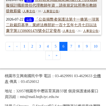
公告
擬採計職前曾任代理教師年資，請依規定比照專任教師
提敘薪級
(
人事主任
/ 38 /
人事室公告
)
2026-07-22
「公益揭弊者保護法第十一條第一項第
公告
二款裁罰基準」業經法務部於一百十五年七月七日以法
廉字第11506001470號令訂定發布
(
人事主任
/ 26 /
人事室公告
)
第一頁
上一頁
(目前頁次)
«
‹
1
2
3
4
5
6
7
8
9
10
下一頁
最後頁
›
»
桃園市立興南國民中學 電話：03-4629991 03-4629633
分機
表
傳真：03-4526012
地址：32057桃園市中壢區育英路55號 個資保護連絡窗口
資訊組：mis@mail.hnjh.tyc.edu.tw