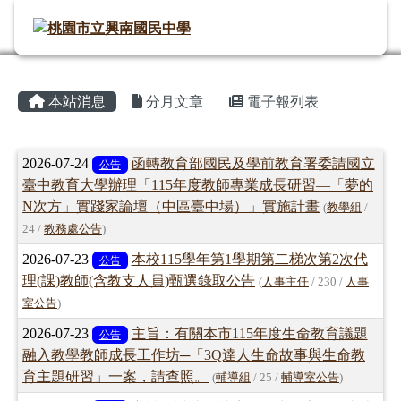
桃園市立興南國民中學
導覽列
跳至主內容區
頁尾區域
主內容區域
⏸
本站消息
分月文章
電子報列表
文章列表
2026-07-24
函轉教育部國民及學前教育署委請國立
公告
臺中教育大學辦理「115年度教師專業成長研習—「夢的
N次方」實踐家論壇（中區臺中場）」實施計畫
(
教學組
/
24 /
教務處公告
)
2026-07-23
本校115學年第1學期第二梯次第2次代
公告
理(課)教師(含教支人員)甄選錄取公告
(
人事主任
/ 230 /
人事
室公告
)
2026-07-23
主旨：有關本市115年度生命教育議題
公告
融入教學教師成長工作坊─「3Q達人生命故事與生命教
育主題研習」一案，請查照。
(
輔導組
/ 25 /
輔導室公告
)