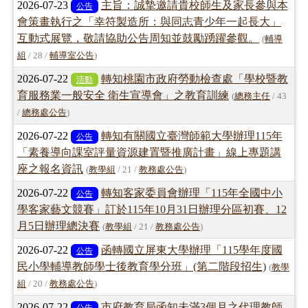
2026-07-23
主旨：誠摯邀請貴校師生及家長參與本
公告
會策畫執行之「幸符製造所：與同志青少年一起長大」
互動式展覽，敬請協助公告周知並鼓勵踴躍參觀。
(
輔導
組
/ 28 /
輔導室公告
)
2026-07-22
轉知桃園市政府勞動檢查處「學校暨教
活動
育服務業一般安全 衛生宣導會」之教育訓練
(
總務主任
/ 43
/
總務處公告
)
2026-07-22
轉知有關國立臺灣師範大學辦理115年
公告
「素養導向課室評量資源建置暨推廣計畫」線上專題講
座之報名資訊
(
教學組
/ 21 /
教務處公告
)
2026-07-22
轉知客家委員會辦理「115年全國中小
公告
學客家藝文競賽」訂於115年10月31日辦理分區初賽、12
月5日辦理總決賽
(
教學組
/ 21 /
教務處公告
)
2026-07-22
函轉國立屏東大學辦理「115學年度國
公告
民小學輔導教師學士後教育學分班」(第二階段招生)
(
教學
組
/ 20 /
教務處公告
)
2026-07-22
市府教育局函知未滿3個月之代理教師