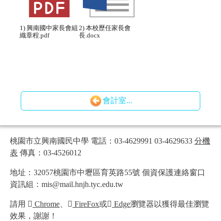
1) 興南國中家長會組
2) 本校歷任家長會
織章程.pdf
長.docx
會計室...
桃園市立興南國民中學 電話：03-4629991 03-4629633
分機
表
傳真：03-4526012
地址：32057桃園市中壢區育英路55號 個資保護連絡窗口
資訊組：mis@mail.hnjh.tyc.edu.tw
請用
Chrome
、
FireFox
或
Edge
瀏覽器以獲得最佳瀏覽
效果，謝謝！