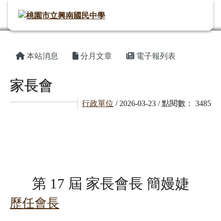
桃園市立興南國民中學
導覽列
跳至主內容區
頁尾區域
主內容區域
⏸
本站消息
分月文章
電子報列表
家長會
行政單位
/ 2026-03-23 / 點閱數： 3485
empty head
第 17 屆 家長會長 簡嫚婕
歷任會長