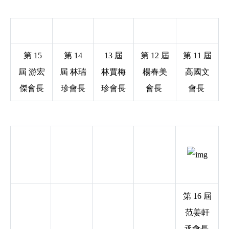
第 15
第 14
13 屆
第 12 屆
第 11 屆
屆 游宏
屆 林瑞
林賈梅
楊春美
高國文
傑會長
珍會長
珍會長
會長
會長
第 16 屆
范姜軒
丞會長