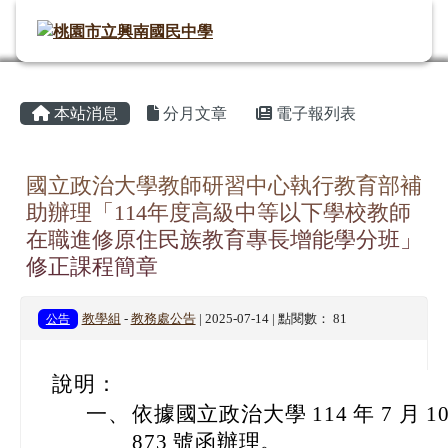
桃園市立興南國民中學
導覽列
跳至主內容區
頁尾區域
主內容區域
⏸
本站消息
分月文章
電子報列表
國立政治大學教師研習中心執行教育部補
助辦理「114年度高級中等以下學校教師
在職進修原住民族教育專長增能學分班」
修正課程簡章
公告
教學組
-
教務處公告
| 2025-07-14 | 點閱數： 81
說明：
一、
依據國立政治大學 114 年 7 月 1
873 號函辦理。