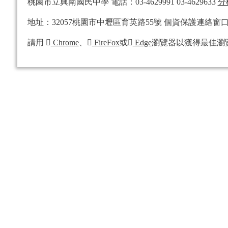
桃園市立興南國民中學 電話：03-4629991 03-4629633
分
地址：32057桃園市中壢區育英路55號 個資保護連絡窗口 資訊組：mi
請用
Chrome
、
FireFox
或
Edge
瀏覽器以獲得最佳瀏