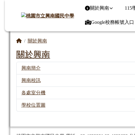
桃園市立興南國民中學
導覽列
跳至主內容區
關於興南
11
Google校務帳號入口
頁尾區域
主內容區域
回首頁
關於興南
關於興南
興南簡介
興南校訊
各處室分機
學校位置圖