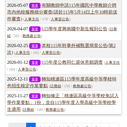
2026-05-07
有關教師申請115年國民中學教師介聘
重要
市內他校服務積分審查(請於115年5月14日上午10時前送
件審查)
(
人事主任
/ 170 /
人事室公告
)
2026-04-07
115學年度興南國中新生報到公告
重要
(
註冊
組
/ 565 /
教務處公告
)
2026-02-25
本校115年幹事外補甄選簡章公告(第2
重要
次)
(
人事主任
/ 162 /
人事室公告
)
2026-01-12
115年度公教同仁退休意願調查
重要
(
人事主任
/ 184 /
人事室公告
)
2025-12-11
轉知桃連區115學年度高級中等學校特
重要
色招生核定作業要點
(
註冊組
/ 156 /
教務處公告
)
2025-11-27
轉知修正「桃連區高級中等學校免試入
重要
學作業要點」1份，並自115學年度入學高級中等學校學
生適用
(
註冊組
/ 140 /
教務處公告
)