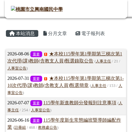
桃園市立興南國民中學
導覽列
跳至主內容區
頁尾區域
主內容區域
⏸
本站消息
分月文章
電子報列表
文章列表
2026-08-06
★本校115學年第1學期第三梯次第1
重要
次代理(課)教師(含教支人員)甄選錄取公告
(
人事主任
/ 21 /
人事室公告
)
2026-07-31
★本校115學年第1學期第三梯次第1-
重要
10次代理(課)教師(含教支人員)甄選簡章
(
人事主任
/ 153 /
人
事室公告
)
2026-07-07
115學年新進教師分發報到注意事項
重要
(
人
事主任
/ 254 /
人事室公告
)
2026-06-16
115學年度新生常態編班暨導師編配作
重要
業
(
註冊組
/ 468 /
教務處公告
)