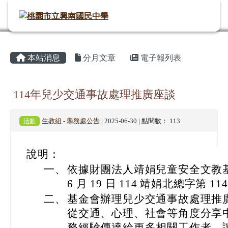
桃園市立興南國民中學
導覽列
跳至主內容區
頁尾區域
主內容區域
⏸
本站消息
分月文章
電子報列表
114年兒少交通事故處理推廣座談
活動
生教組
-
學務處公告
| 2025-06-30 | 點閱數： 113
說明：
一、
依據財團法人靖娟兒童安全文教基金
6 月 19 日 114 靖娟北總字第 11
二、
基金會辦理兒少交通事故處理推
從交通、心理、社會等角度分享
務經驗傳達給更多相關工作者，