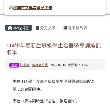
桃園市立興南國民中學
導覽列
跳至主內容區
頁尾區域
主內容區域
⏸
本站消息
分月文章
電子報列表
114學年度新生班級學生名冊暨導師編配
名單
重要
註冊組
-
教務處公告
| 2025-07-16 | 點閱數： 1552
本校 114 學年度新生班級學生名冊暨導師編配名
單，請參閱附件。
學校中廊亦同時進行公告，歡迎查閱。